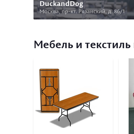
DuckandDog
Москва, пр-кт. Рязанский, д. 86/1
Мебель и текстиль 