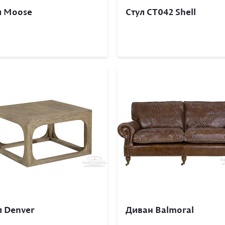
л Moose
Стул CT042 Shell
л Denver
Диван Balmoral