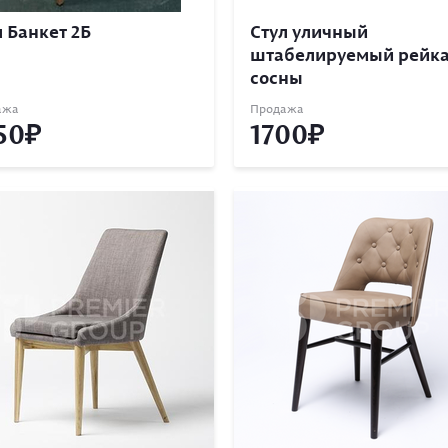
л Банкет 2Б
Стул уличный
штабелируемый рейк
сосны
ажа
Продажа
50
1700