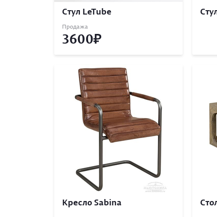
Стул LeTube
Сту
Продажа
3600
Кресло Sabina
Cто