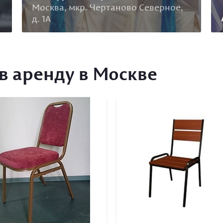
Москва, мкр. Чертаново Северное,
д. 1А
в аренду в Москве