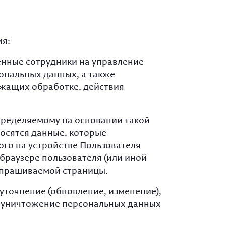
толья
ных кафе
ейльные
ллические
Cтолы на
ы
ль для
деревянном
толье
их кафе
ы для
каркасе
ное
ия:
еринга
ль на
толье из
ллокаркасе
нные сотрудники на управление
и
тиковая
ональных данных, а также
ль
ежащих обработке, действия
ированная
ль
ределяемому на основании такой
ая мебель на
осятся данные, которые
ллокаркасе
ого на устройстве Пользователя
браузере пользователя (или иной
ала
запрашиваемой страницы.
ая мебель
кко
точнение (обновление, изменение),
е, уничтожение персональных данных