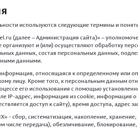
Подс
улич
Кокт
ия
мета
стол
Мебе
Подс
летн
Стол
кова
ьности используются следующие термины и понят
кейт
Мебе
Подс
мета
ru (далее – Администрация сайта)» – уполномоче
стал
Плас
 организуют и (или) осуществляют обработку перс
мебе
ьных данных, состав персональных данных, подл
ьными данными.
Хром
мебе
формация, относящаяся к определенному или оп
Мягк
у лицу. Кроме того, к персональным данным отн
мета
оцессе его использования с помощью установленн
ле IP-адрес, информация из cookie, информация о 
Зерк
твляется доступ к сайту), время доступа, адрес 
Мягк
Баро
сбор, систематизация, накопление, хранение, у
ом числе передача), обезличивание, блокировани