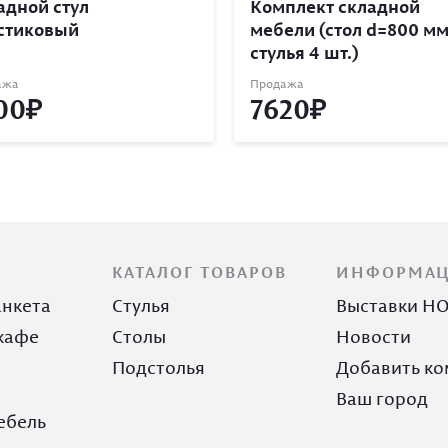
адной стул
Комплект складной
стиковый
мебели (стол d=800 мм
стулья 4 шт.)
ажа
Продажа
00
7620
КАТАЛОГ ТОВАРОВ
ИНФОРМА
анкета
Стулья
Выставки H
кафе
Столы
Новости
Подстолья
Добавить к
Ваш город
ебель