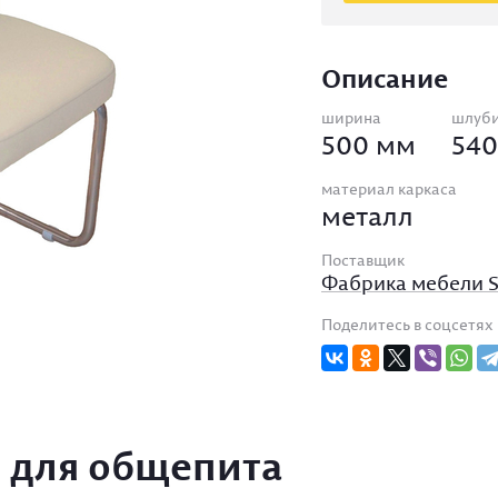
Подс
улич
Кокт
мета
стол
Мебе
Подс
летн
Описание
Стол
кова
кейт
Мебе
ширина
шлуб
Подс
мета
500 мм
540
стал
Плас
мебе
материал каркаса
металл
Хром
мебе
Поставщик
Фабрика мебели 
Мягк
мета
Поделитесь в соцсетях
Зерк
Мягк
Баро
 для общепита