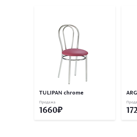
TULIPAN chrome
ARG
Продажа
Прод
1660
17