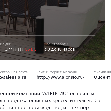
Подс
улич
Кокт
мета
стол
Мебе
Подс
летн
Стол
кова
кейт
Мебе
Подс
мета
стал
Плас
мебе
ие дни
Время работы
ВТ СР ЧТ ПТ
СБ ВС
с 9 до 18 часов
Хром
мебе
Мягк
мета
ектронная почта
Сайт, интернет-магазин
У компани
k@alensio.ru
http://www.alensio.ru/
Оценит
Зерк
Мягк
Баро
твенной компании "АЛЕНСИО" основным
ла продажа офисных кресел и стульев. Со
бственное производство, и с тех пор