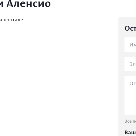
и Аленсио
а портале
Ост
Все п
Ваш