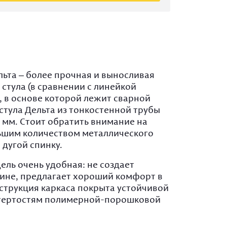
толья
ных кафе
ейльные
ллические
Cтолы на
ы
ль для
деревянном
толье
их кафе
ы для
каркасе
ное
еринга
ль на
толье из
ллокаркасе
и
тиковая
льта – более прочная и выносливая
ль
стула (в сравнении с линейкой
, в основе которой лежит сварной
ированная
стула Дельта из тонкостенной трубы
ль
5 мм. Стоит обратить внимание на
ая мебель на
ьшим количеством металлического
ллокаркасе
 дугой спинку.
ала
ель очень удобная: не создает
ая мебель
ине, предлагает хороший комфорт в
кко
нструкция каркаса покрыта устойчивой
отертостям полимерной-порошковой