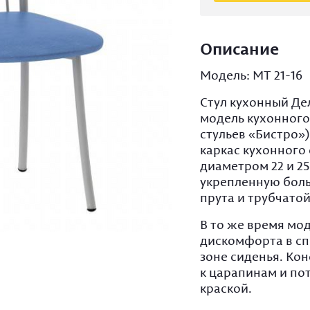
Подс
улич
Кокт
мета
стол
Мебе
Подс
летн
Описание
Стол
кова
кейт
Мебе
Модель: МТ 21-16
Подс
мета
стал
Плас
Стул кухонный Де
мебе
модель кухонного 
стульев «Бистро»)
Хром
каркас кухонного 
мебе
диаметром 22 и 2
Мягк
укрепленную бол
мета
прута и трубчатой
Зерк
В то же время мод
Мягк
дискомфорта в сп
Баро
зоне сиденья. Ко
к царапинам и п
краской.