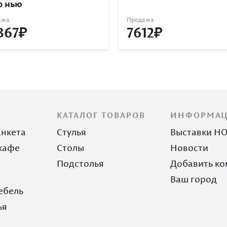
о нью
ажа
Продажа
367
7612
КАТАЛОГ ТОВАРОВ
ИНФОРМА
анкета
Стулья
Выставки H
кафе
Столы
Новости
Подстолья
Добавить к
Ваш город
ебель
ья