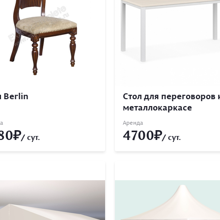
 Berlin
Стол для переговоров 
металлокаркасе
а
Аренда
80
4700
/ сут.
/ сут.