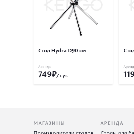
Стол Hydra D90 см
Сто
Аренда
Аренд
749
11
/ сут.
МАГАЗИНЫ
АРЕНДА
Производители столов
Столы для б