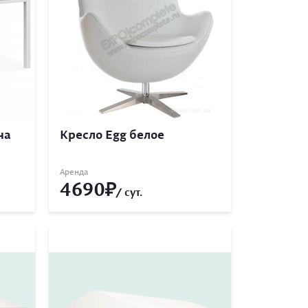
на
Кресло Egg белое
Аренда
4690
/ сут.