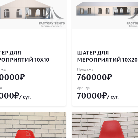
ЕР ДЛЯ
ШАТЕР ДЛЯ
ОПРИЯТИЙ 10Х10
МЕРОПРИЯТИЙ 10Х20
ажа
Продажа
0000
760000
а
Аренда
000
70000
/ сут.
/ сут.