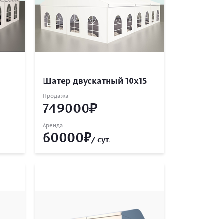
Шатер двускатный 10х15
Продажа
749000
Аренда
60000
/ сут.