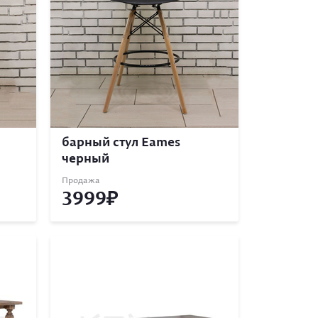
барный стул Eames
черный
Продажа
3999