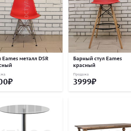
л Eames металл DSR
Барный стул Eames
сный
красный
ажа
Продажа
00
3999