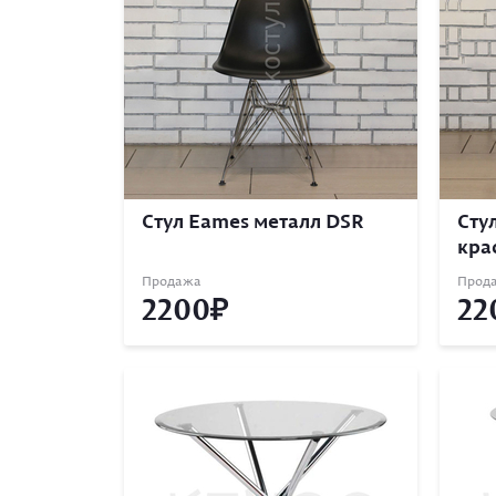
Стул Eames металл DSR
Сту
кра
Продажа
Прод
2200
22