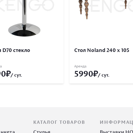
л D70 стекло
Стол Noland 240 x 105
а
Аренда
90
5990
/ сут.
/ сут.
КАТАЛОГ ТОВАРОВ
ИНФОРМА
анкета
Стулья
Выставки H