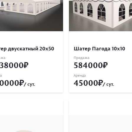
ер двускатный 20х50
Шатер Пагода 10х10
ажа
Продажа
38000
584000
а
Аренда
0000
45000
/ сут.
/ сут.