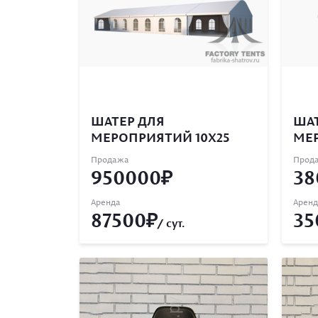
ШАТЕР ДЛЯ
ШАТ
МЕРОПРИЯТИЙ 10Х25
МЕР
Продажа
Прод
950000
38
Аренда
Аренд
87500
35
/ сут.