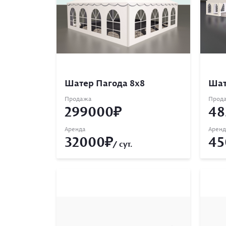
Шатер Пагода 8х8
Шат
Продажа
Прод
299000
48
Аренда
Аренд
32000
45
/ сут.